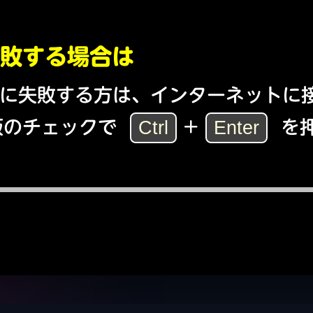
敗する場合は
ドに失敗する方は、インターネットに
新版のチェックで
Ctrl
+
Enter
を
。